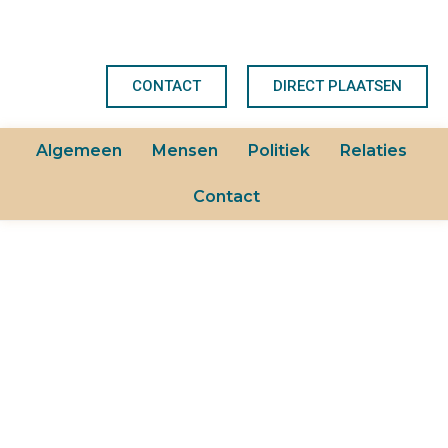
CONTACT
DIRECT PLAATSEN
Algemeen
Mensen
Politiek
Relaties
Contact
FEITJES
VOOR JOU!