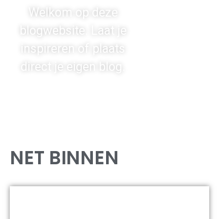
Welkom op deze
blogwebsite. Laat je
inspireren of plaats
direct je eigen blog.
NET BINNEN