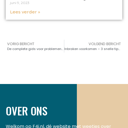
juni 9, 2023
Lees verder »
VORIG BERICHT
VOLGEND BERICHT
De complete gids voor problemen en oplossingen voor thuisafvoer
Inbraken voorkomen – 3 snelle tips om de beveiliging van uw huis te vergroten
OVER ONS
Welkom op F4j.nl, dé website met weetjes over